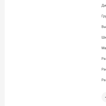
Ди
Гр
Вы
Ши
Ма
Ра
Ра
Ра