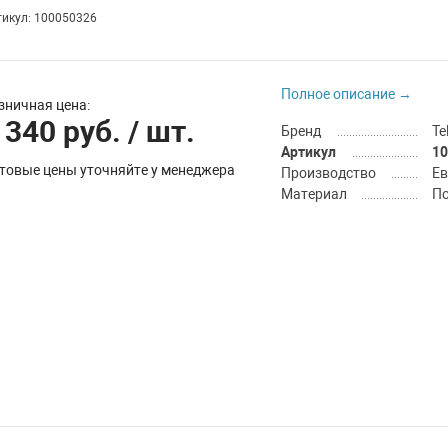
тикул: 100050326
Полное описание →
зничная цена:
 340 руб.
/ шт.
Бренд
Te
Артикул
10
товые цены уточняйте у менеджера
Производство
Е
Материал
По