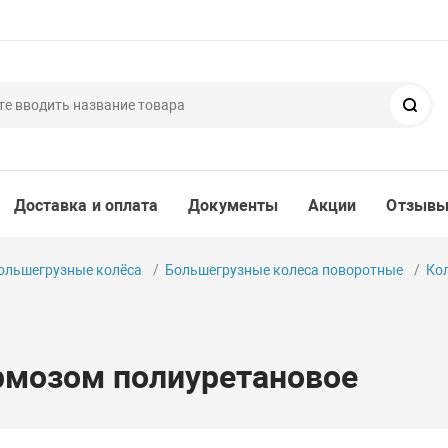
Пои
Доставка и оплата
Документы
Акции
Отзыв
ольшегрузные колёса
Большегрузные колеса поворотные
Ко
рмозом полиуретановое