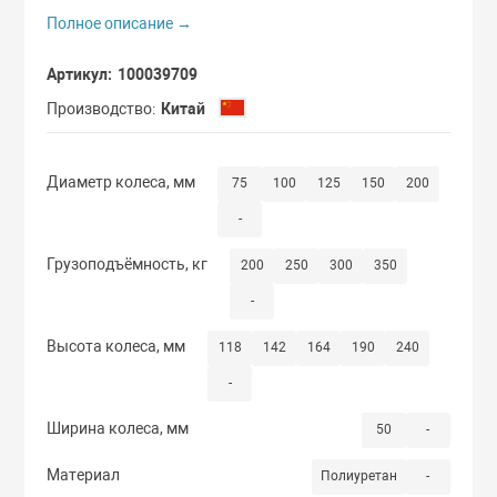
Сдвоенные кол
Полное описание →
С мастер-ключ
Артикул
100039709
Термостойкие 
С одинаковыми
Производство
Китай
Бескамерные к
С повышенной 
Диаметр колеса, мм
75
100
125
150
200
-
Грузоподъёмность, кг
200
250
300
350
-
Высота колеса, мм
118
142
164
190
240
-
Ширина колеса, мм
50
-
Материал
Полиуретан
-