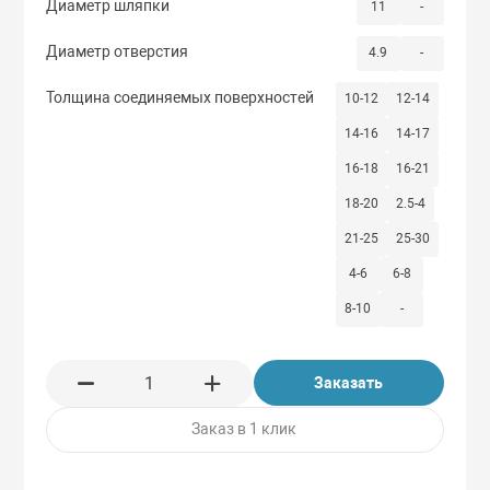
Диаметр шляпки
11
-
Диаметр отверстия
4.9
-
Толщина соединяемых поверхностей
10-12
12-14
14-16
14-17
16-18
16-21
18-20
2.5-4
21-25
25-30
4-6
6-8
8-10
-
Заказать
Заказ в 1 клик