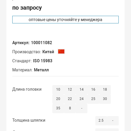
Сдвоенные кол
по запросу
С мастер-ключ
оптовые цены уточняйте у менеджера
Термостойкие 
С одинаковыми
Бескамерные к
Артикул
100011082
С повышенной 
Производство
Китай
Стандарт
ISO 15983
Материал
Металл
Длина головки
10
12
14
16
18
20
22
24
25
30
35
8
-
Толщина шляпки
2.5
-