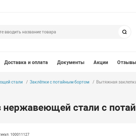
Пои
Доставка и оплата
Документы
Акции
Отзыв
ющей стали
Заклёпки с потайным бортом
Вытяжная заклепка
з нержавеющей стали с пота
тикул: 100011127