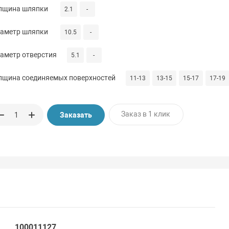
лщина шляпки
2.1
-
аметр шляпки
10.5
-
аметр отверстия
5.1
-
лщина соединяемых поверхностей
11-13
13-15
15-17
17-19
Заказ в 1 клик
Заказать
100011127