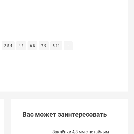
2.5-4
4-6
6-8
7-9
8-11
-
Вас может заинтересовать
Заклёпки 4,8 мм с потайным