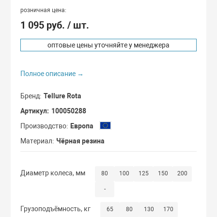
Сдвоенные кол
розничная цена:
С мастер-ключ
1 095 руб.
/ шт.
Термостойкие 
С одинаковыми
оптовые цены уточняйте у менеджера
Бескамерные к
Полное описание →
С повышенной 
Бренд
Tellure Rota
Артикул
100050288
Производство
Европа
Материал
Чёрная резина
Диаметр колеса, мм
80
100
125
150
200
-
Грузоподъёмность, кг
65
80
130
170