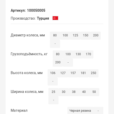
Сдвоенные кол
С мастер-ключ
Артикул
100050005
Термостойкие 
Производство
Турция
С одинаковыми
Бескамерные к
Диаметр колеса, мм
80
100
125
150
200
С повышенной 
-
Грузоподъёмность, кг
80
100
130
170
200
-
Высота колеса, мм
106
127
157
181
250
-
Ширина колеса, мм
25
30
38
40
50
-
Материал
Черная резина
-