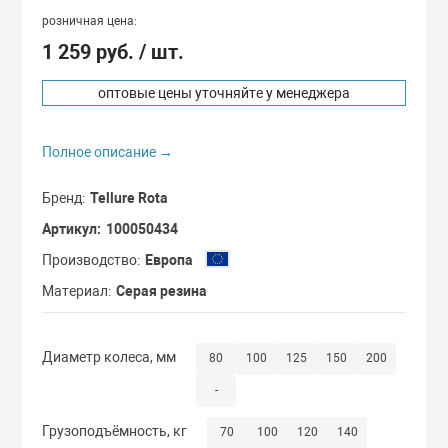
Сдвоенные кол
розничная цена:
С мастер-ключ
1 259 руб.
/ шт.
Термостойкие 
С одинаковыми
оптовые цены уточняйте у менеджера
Бескамерные к
Полное описание →
С повышенной 
Бренд
Tellure Rota
Артикул
100050434
Производство
Европа
Материал
Серая резина
Диаметр колеса, мм
80
100
125
150
200
-
Грузоподъёмность, кг
70
100
120
140