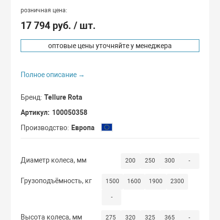
Сдвоенные кол
розничная цена:
С мастер-ключ
17 794 руб.
/ шт.
Термостойкие 
С одинаковыми
оптовые цены уточняйте у менеджера
Бескамерные к
Полное описание →
С повышенной 
Бренд
Tellure Rota
Артикул
100050358
Производство
Европа
Диаметр колеса, мм
200
250
300
-
Грузоподъёмность, кг
1500
1600
1900
2300
-
Высота колеса, мм
275
320
325
365
-