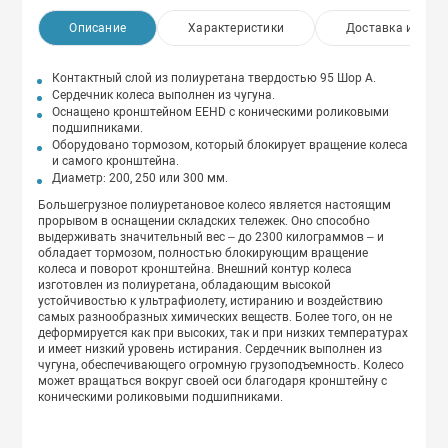
Описание
Характеристики
Доставка и опла
Контактный слой из полиуретана твердостью 95 Шор А.
Сердечник колеса выполнен из чугуна.
Оснащено кронштейном EEHD с коническими роликовыми
подшипниками.
Оборудовано тормозом, который блокирует вращение колеса
и самого кронштейна.
Диаметр: 200, 250 или 300 мм.
Большегрузное полиуретановое колесо является настоящим
прорывом в оснащении складских тележек. Оно способно
выдерживать значительный вес – до 2300 килограммов – и
обладает тормозом, полностью блокирующим вращение
колеса и поворот кронштейна. Внешний контур колеса
изготовлен из полиуретана, обладающим высокой
устойчивостью к ультрафиолету, истиранию и воздействию
самых разнообразных химических веществ. Более того, он не
деформируется как при высоких, так и при низких температурах
и имеет низкий уровень истирания. Сердечник выполнен из
чугуна, обеспечивающего огромную грузоподъемность. Колесо
может вращаться вокруг своей оси благодаря кронштейну с
коническими роликовыми подшипниками.