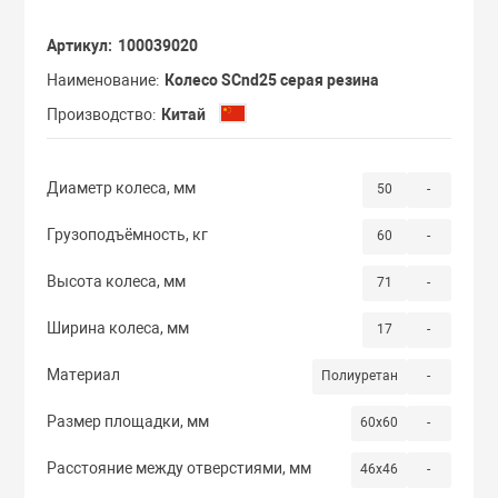
Сдвоенные кол
С мастер-ключ
Артикул
100039020
Термостойкие 
Наименование
Колесо SCnd25 серая резина
С одинаковыми
Производство
Китай
Бескамерные к
С повышенной 
Диаметр колеса, мм
50
-
Грузоподъёмность, кг
60
-
Высота колеса, мм
71
-
Ширина колеса, мм
17
-
Материал
Полиуретан
-
Размер площадки, мм
60x60
-
Расстояние между отверстиями, мм
46x46
-