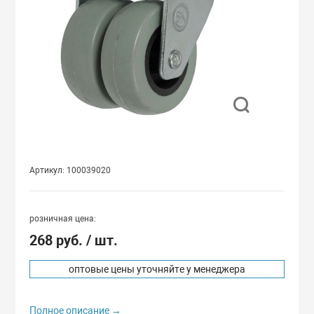
Колёса из лито
Для архивных 
нитура
Колёса из поли
Тубулярные
Колёса из серо
Кодовые
щие
Колеса из черн
Для металличе
Артикул: 100039020
Пневматически
Для денежных 
розничная цена:
Поворотные ко
268 руб.
/ шт.
Под отвёртку/м
оптовые цены уточняйте у менеджера
Промышленные
Под треугольн
Полное описание →